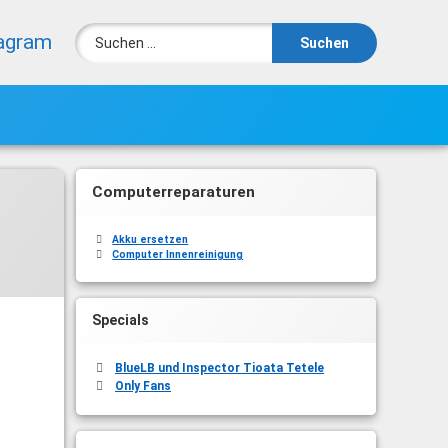
Suchen nach:
agram
Computerreparaturen
Akku ersetzen
Computer Innenreinigung
Specials
BlueLB und Inspector Tioata Tetele
Only Fans