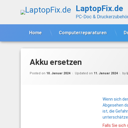
Skip
LaptopFix.de
to
content
PC-Doc & Druckerzubehö
Home
Computerreparaturen
D
Akku ersetzen
Posted on
10. Januar 2024
Updated on
11. Januar 2024
by
Wenn sich der
Abgesehen dav
ist, die Gefah
unterschätze
Falls Sie sic