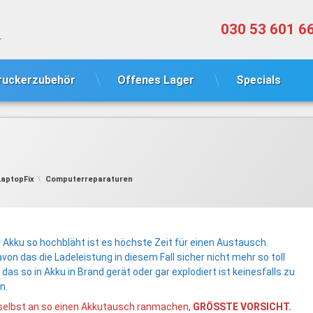
Tel:
030 53 601 6
r
ruckerzubehör
Offenes Lager
Specials
Categories:
LaptopFix
Computerreparaturen
 Akku so hochbläht ist es höchste Zeit für einen Austausch.
on das die Ladeleistung in diesem Fall sicher nicht mehr so toll
r das so in Akku in Brand gerät oder gar explodiert ist keinesfalls zu
n.
h selbst an so einen Akkutausch ranmachen,
GRÖSSTE VORSICHT.