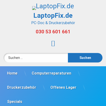
Skip
to
content
LaptopFix.de
PC-Doc & Druckerzubehör
030 53 601 661
Tel:
Instagram
Suchen nach:
Home
Computerreparaturen
Druckerzubehör
Offenes Lager
Specials