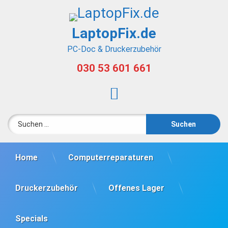
Skip
to
content
LaptopFix.de
PC-Doc & Druckerzubehör
030 53 601 661
Tel:
Instagram
Suchen nach:
Home
Computerreparaturen
Druckerzubehör
Offenes Lager
Specials