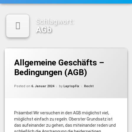
Schlagwort:
AGb
Tagged
AGb
Allgemeine Geschäfts –
Allgemeine
Bedingungen (AGB)
Geschäftsbedingungen
Garantie
Updated on
9. Januar 2024
Categories:
Posted on
6. Januar 2024
by
LaptopFix
Recht
Gewährleistung
vertragspartner
Präambel Wir versuchen in den AGB möglichst viel,
möglichst einfach zu regeln. Oberster Grundsatz ist
das aufeinander zu gehen, das miteinander reden und
schließlich die Anstrengung die beiderseitigen